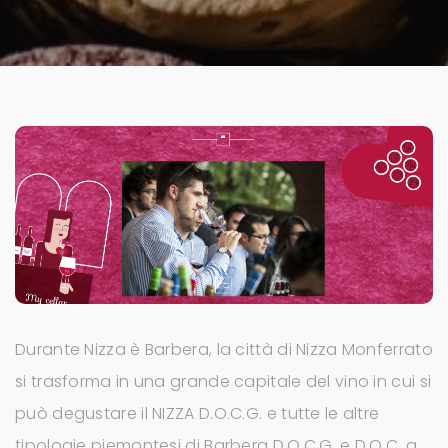
Durante Nizza è Barbera, la città di Nizza Monferrato
si trasforma in una grande capitale del vino in cui si
può degustare il NIZZA D.O.C.G. e tutte le altre
tipologie piemontesi di Barbera D.O.C.G. e D.O.C. a