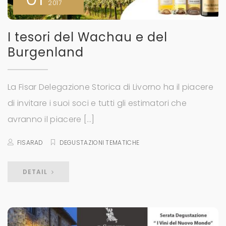
2017
I tesori del Wachau e del
Burgenland
La Fisar Delegazione Storica di Livorno ha il piacere
di invitare i suoi soci e tutti gli estimatori che
avranno il piacere […]
FISARAD
DEGUSTAZIONI TEMATICHE
DETAIL