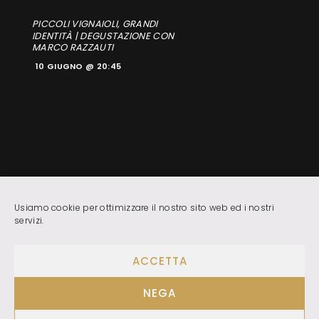
PICCOLI VIGNAIOLI, GRANDI
IDENTITÀ | DEGUSTAZIONE CON
MARCO RAZZAUTI
10 GIUGNO @ 20:45
Usiamo cookie per ottimizzare il nostro sito web ed i nostri
servizi.
@ F.I.S.A.R. DELEGAZIONE DI LIVORNO |
Privacy &
ACCETTA
Cookie
| Web design
Big Kahuna Web Solutions
NEGA