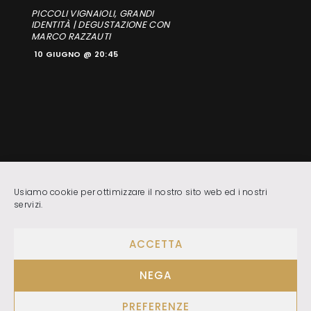
PICCOLI VIGNAIOLI, GRANDI
IDENTITÀ | DEGUSTAZIONE CON
MARCO RAZZAUTI
10 GIUGNO @ 20:45
Usiamo cookie per ottimizzare il nostro sito web ed i nostri
servizi.
@ F.I.S.A.R. DELEGAZIONE DI LIVORNO |
Privacy &
ACCETTA
Cookie
| Web design
Big Kahuna Web Solutions
NEGA
PREFERENZE