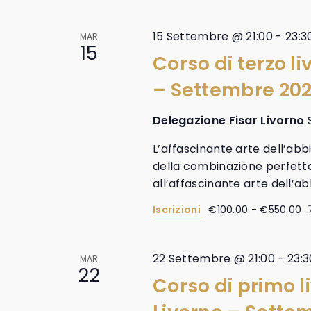
Parola
data.
Chiave.
15 Settembre @ 21:00
-
23:3
MAR
15
Corso di terzo l
– Settembre 20
Delegazione Fisar Livorno
L’affascinante arte dell’ab
della combinazione perfetta.
all’affascinante arte dell’a
Iscrizioni
€100.00 - €550.00
22 Settembre @ 21:00
-
23:3
MAR
22
Corso di primo l