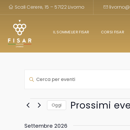
Scali Cerere, 15 – 57122 Livorno
livorno@
IL SOMMELIER FISAR
CORSI FISAR
Eventi
Inserisci
Ricerca
Parola
Chiave.
e
Eventi
Prossimi eve
Cerca
Oggi
viste
Eventi
Seleziona
per
Navigazione
la
Settembre 2026