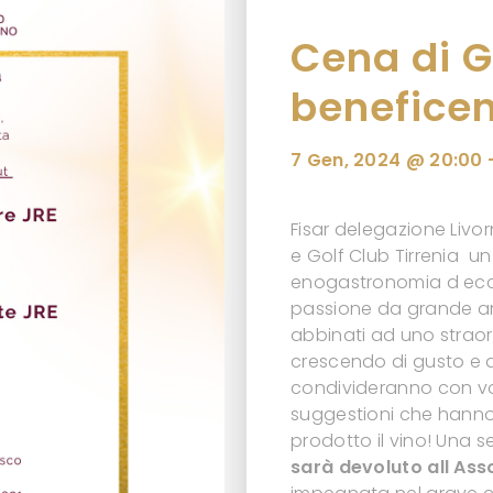
Cena di G
benefice
7 Gen, 2024 @ 20:00
Fisar delegazione Livo
e Golf Club Tirrenia un
enogastronomia d eccel
passione da grande ami
abbinati ad uno straor
crescendo di gusto e di
condivideranno con voi
suggestioni che hanno i
prodotto il vino! Una s
sarà devoluto all Asso