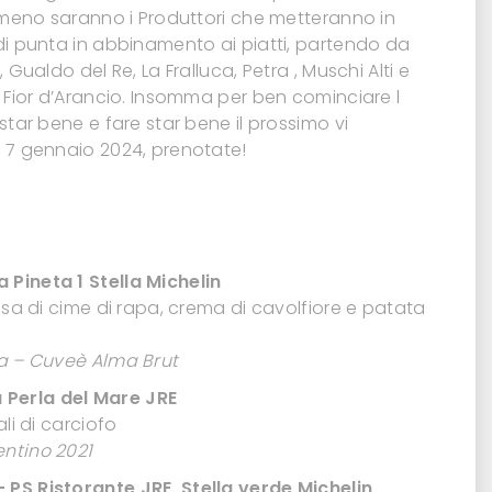
a meno saranno i Produttori che metteranno in
di punta in abbinamento ai piatti, partendo da
 Gualdo del Re, La Fralluca, Petra , Muschi Alti e
i Fior d’Arancio. Insomma per ben cominciare l
star bene e fare star bene il prossimo vi
 7 gennaio 2024, prenotate!
La Pineta
1 Stella Michelin
lsa di cime di rapa, crema di cavolfiore e patata
ta – Cuveè Alma Brut
 Perla del Mare JRE
li di carciofo
ntino 2021
– PS Ristorante JRE Stella verde Michelin