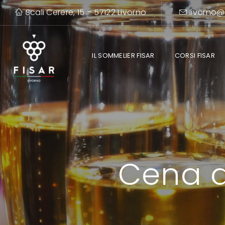
Scali Cerere, 15 – 57122 Livorno
livorno@
IL SOMMELIER FISAR
CORSI FISAR
Cena d