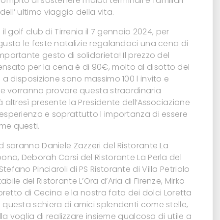
mpito di sostenere malati terminali e familiari
ell’ ultimo viaggio della vita.
il golf club di Tirrenia il 7 gennaio 2024, per
gusto le feste natalizie regalandoci una cena di
mportante gesto di solidarieta! Il prezzo del
sato per la cena è di 90€, molto al disotto del
ti a disposizione sono massimo 100 l invito e
 che vorranno provare questa straordinaria
à altresì presente la Presidente dell’Associazione
 esperienza e soprattutto l importanza di essere
me questi.
od saranno Daniele Zazzeri del Ristorante La
bona, Deborah Corsi del Ristorante La Perla del
efano Pinciaroli di PS Ristorante di Villa Petriolo
bile del Ristorante L’Ora d’Aria di Firenze, Mirko
Doretto di Cecina e la nostra fata dei dolci Loretta
 questa schiera di amici splendenti come stelle,
alla voglia di realizzare insieme qualcosa di utile a