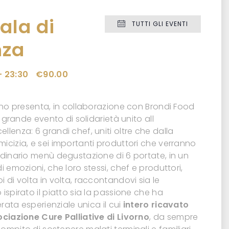
ala di
TUTTI GLI EVENTI
nza
-
23:30
€90.00
rno presenta, in collaborazione con Brondi Food
 grande evento di solidarietà unito all
lenza: 6 grandi chef, uniti oltre che dalla
cizia, e sei importanti produttori che verranno
dinario menù degustazione di 6 portate, in un
 emozioni, che loro stessi, chef e produttori,
 di volta in volta, raccontandovi sia le
spirato il piatto sia la passione che ha
erata esperienziale unica il cui
intero ricavato
ciazione Cure Palliative di Livorno
, da sempre