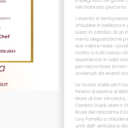
impegnata nel grave co
nel doloroso percorso d
L’evento si terrà presso 
chiudere in bellezza e 
lusso in cambio di un i
menù degustazione pen
suo valore reale. I pos
rivolto a tutti coloro
esperienza! In sala sar
per raccontare la loro
sostenuti da eventi co
Le nostre stelle del fo
Pineta di Marina di Bib
Mare di San Vincenzo, St
Cerreto Guidi, Marco Sta
Rossi del ristorante Il 
Lory Fanella a chiudere
uniti dall’ amicizia e d