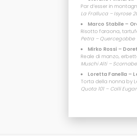
Par d’esser in montag
La Fralluca – Isyrose 2
Marco Stabile – Or
Risotto faraona, tartu
Petra – Quercegobbe T
Mirko Rossi – Dore
Reale di manzo, erbet
Muschi Alti – Scornabe
Loretta Fanella – 
Torta della nonna by L
Quota 101 – Colli Euga