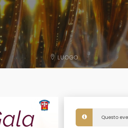
LUOGO
Golf Club Tirrenia
Via S. Guido, 56128 Tirrenia PI
TIRRENIA
,
+ GOOGLE MAPS
Questo eve