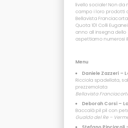
livello sociale! Non d
campo i loro prodotti 
Bellavista Franciacorta,
Quota 101 Colli Eugane
anno all insegna dello 
aspettiamo numerosi il
Menu
Daniele Zazzeri – 
Ricciola spadellata, sa
prezzemolata
Bellavista Franciacor
Deborah Corsi – La
Baccalà pil pil con peta
Gualdo del Re – Verme
Stefano Pinciaroli 