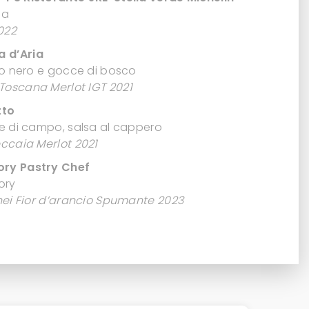
na
022
a d’Aria
fo nero e gocce di bosco
oscana Merlot IGT 2021
tto
te di campo, salsa al cappero
ccaia Merlot 2021
Lory Pastry Chef
ory
nei Fior d’arancio Spumante 2023