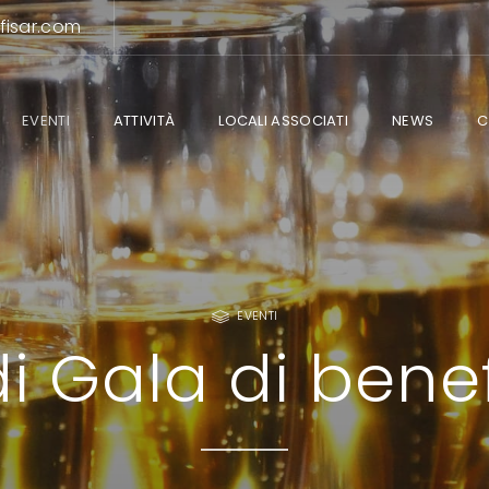
fisar.com
EVENTI
ATTIVITÀ
LOCALI ASSOCIATI
NEWS
C
EVENTI
i Gala di bene