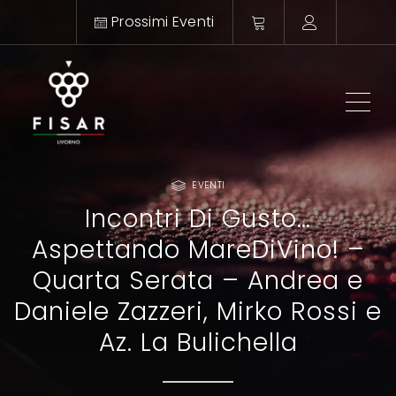
Prossimi Eventi
ME
EVENTI
Incontri Di Gusto…
Aspettando MareDiVino! –
Quarta Serata – Andrea e
Daniele Zazzeri, Mirko Rossi e
Az. La Bulichella