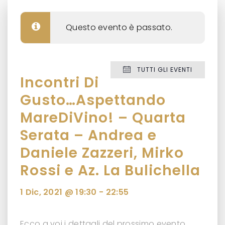
Questo evento è passato.
TUTTI GLI EVENTI
Incontri Di
Gusto…Aspettando
MareDiVino! – Quarta
Serata – Andrea e
Daniele Zazzeri, Mirko
Rossi e Az. La Bulichella
1 Dic, 2021 @ 19:30
-
22:55
Ecco a voi i dettagli del prossimo evento