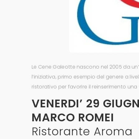
Le Cene Galeotte nascono nel 2005 da un’
l’iniziativa, primo esempio del genere a liv
ristorativo per favorire il reinserimento una 
VENERDI’ 29 GIUG
MARCO ROMEI
Ristorante Aroma