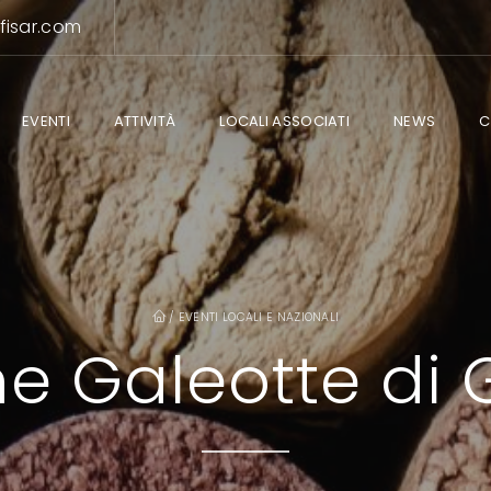
fisar.com
EVENTI
ATTIVITÀ
LOCALI ASSOCIATI
NEWS
C
/
EVENTI LOCALI E NAZIONALI
e Galeotte di