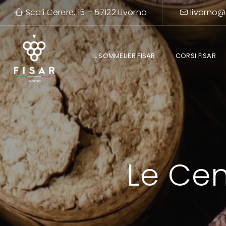
Scali Cerere, 15 – 57122 Livorno
livorno@
IL SOMMELIER FISAR
CORSI FISAR
Le Cen