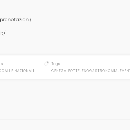
prenotazioni/
it/
es
Tags
OCALI E NAZIONALI
CENEGALEOTTE
,
ENOGASTRONOMIA
,
EVEN