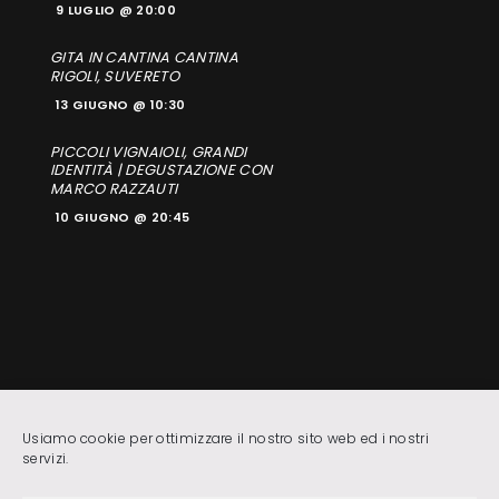
9 LUGLIO @ 20:00
GITA IN CANTINA CANTINA
RIGOLI, SUVERETO
13 GIUGNO @ 10:30
PICCOLI VIGNAIOLI, GRANDI
IDENTITÀ | DEGUSTAZIONE CON
MARCO RAZZAUTI
10 GIUGNO @ 20:45
Usiamo cookie per ottimizzare il nostro sito web ed i nostri
servizi.
@ F.I.S.A.R. DELEGAZIONE DI LIVORNO |
Privacy &