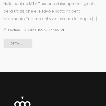
Nelle cantine MTV Toscana si riscoprono i giochi
della tradizione e le favole sotto l’albero!
Movimento Turismo del Vino celebra la magia […]
FISARAD
EVENTI LOCALI E NAZIONALI
DETAIL