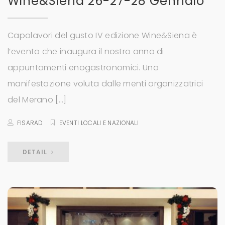
Wine&Siena 26-27-28 Gennaio
Capolavori del gusto IV edizione Wine&Siena è
l’evento che inaugura il nostro anno di
appuntamenti enogastronomici. Una
manifestazione voluta dalle menti organizzatrici
del Merano […]
FISARAD
EVENTI LOCALI E NAZIONALI
DETAIL