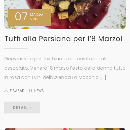
07
MARZO
2019
Tutti alla Persiana per l’8 Marzo!
Riceviamo e publbichiamo dal nostro locale
associato. Venerdì 8 marzo Festa della donna tutto
in rosa con i vini dell’Azienda La Macchia […]
FISARAD
NEWS
DETAIL