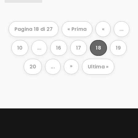
Pagina 18 di 27
« Prima
«
...
10
...
16
17
18
19
»
20
...
Ultima »