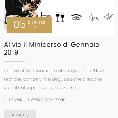
05
DICEMBRE
2018
Al via il Minicorso di Gennaio
2019
Il corso di Avvicinamento al vino prevede 5 lezioni
teoriche con tre vini in degustazione a lezione,
identificativi per tipologia e zone […]
FISARAD
CORSI E FORMAZIONE
DETAIL