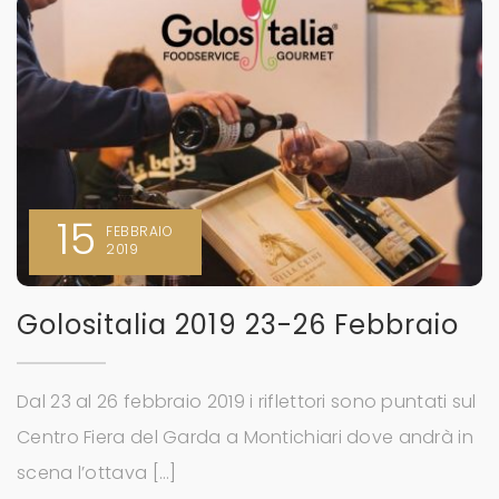
15
FEBBRAIO
2019
Golositalia 2019 23-26 Febbraio
Dal 23 al 26 febbraio 2019 i riflettori sono puntati sul
Centro Fiera del Garda a Montichiari dove andrà in
scena l’ottava […]